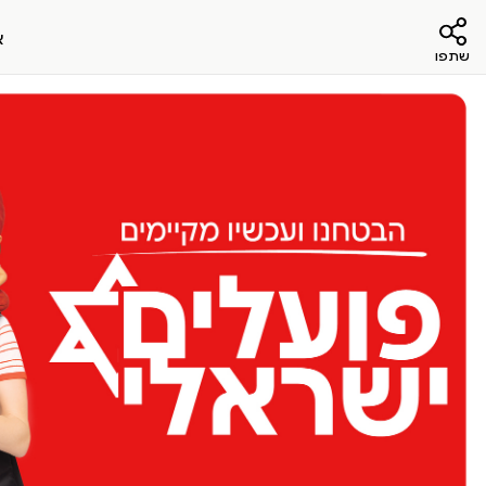
א
שתפו