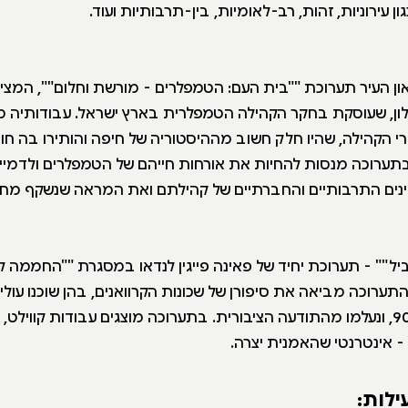
ון עירוניות, זהות, רב-לאומיות, בין-תרבותיות ועוד.
ון העיר תערוכת ""בית העם: הטמפלרים - מורשת וחלום"", המציג
לון, שעוסקת בחקר הקהילה הטמפלרית בארץ ישראל. עבודותיה
י הקהילה, שהיו חלק חשוב מההיסטוריה של חיפה והותירו בה חו
תערוכה מנסות להחיות את אורחות חייהם של הטמפלרים ולדמיין א
נים התרבותיים והחברתיים של קהילתם ואת המראה שנשקף מחל
יל"" - תערוכת יחיד של פאינה פייגין לנדאו במסגרת ""החממה 
 התערוכה מביאה את סיפורן של שכונות הקרוואנים, בהן שוכנו עול
בתחילת שנות ה-90, ונעלמו מהתודעה הציבורית. בתערוכה מוצגים עבודות קווילט
 - אינטרנטי שהאמנית יצרה.
ילות: