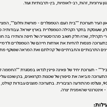
ון עירוניות, זהות, רב-לאומיות, בין-תרבותיות ועוד.
ון העיר תערוכת ""בית העם: הטמפלרים - מורשת וחלום"", המציג
לון, שעוסקת בחקר הקהילה הטמפלרית בארץ ישראל. עבודותיה
י הקהילה, שהיו חלק חשוב מההיסטוריה של חיפה והותירו בה חו
תערוכה מנסות להחיות את אורחות חייהם של הטמפלרים ולדמיין א
נים התרבותיים והחברתיים של קהילתם ואת המראה שנשקף מחל
יל"" - תערוכת יחיד של פאינה פייגין לנדאו במסגרת ""החממה 
 התערוכה מביאה את סיפורן של שכונות הקרוואנים, בהן שוכנו עול
בתחילת שנות ה-90, ונעלמו מהתודעה הציבורית. בתערוכה מוצגים עבודות קווילט
 - אינטרנטי שהאמנית יצרה.
ילות: