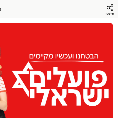
א
שתפו