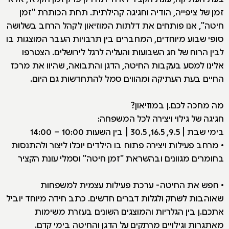
זמן של ציפייה, הודיה וחגיגה קהילתית. תחת הכותרת "זמן
חיטה", אנו פותחים את דלתות המוזיאון לקהל הרחב בשלושה
סופי שבוע מיוחדים, המחברים בין תרבויות העבר המוצגות בו
לבין הרוח של חג השבועות והעליה לרגל לירושלים. הצטרפו
אלינו למסע בעקבות החיטה, הדגן והתבואה, שהיוו את מרכז
החיים בעת העתיקה ומהווים סמל להתחדשות גם היום.
מה מחכה לכם.ן במוזיאון?
חגיגה של גילוי ויצירה לכל המשפחה:
בימי שבת | 9.5, 16.5, 30.5 | בין השעות 10:00 – 14:00
• מרחב פעילות ויצירה פתוח בו הילדים יוכלו ליצור ולהתנסות
בחומרים מגוונים ובהשראת "זמן חיטה" וסמלי עונת הקציר
• חפש את החיטה- ערכת פעילות עצמית למשפחות
שאוהבות לשחק ולגלות דברים חדשים. כתב חידה מיוחד יוביל
אתכם.ן בין הגלריות והמוצגים השונים בעזרת משימות
מאתגרות וגילויים מרתקים על הדגן והחיטה בימי קדם.