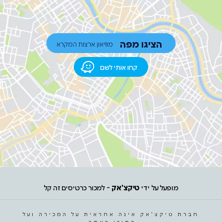
הציגו מפה
מוזיאון ארצות המקרא
קחו אותי לשם
מופעל על ידי
טיקצ'אק
- למכור כרטיסים זה קל
חברת טיקצ'אק אינה אחראית על המכירה ועל
התוכן באתר.