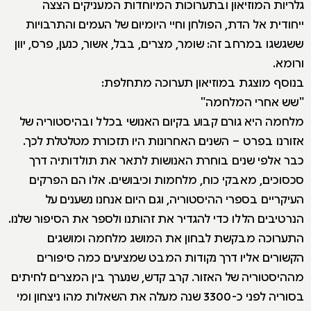
גלריות המוזיאון ובתערוכות המיוחדות המעניקים הצצה
ייחודית אל הדת, הפולחן וחיי היומיום של העמים והתרבויות
ששגשגו במרחב זה: שומר, מצרים, בבל, אשור, כנען, פרס, יוון
ורומא.
בנוסף מוצגת במוזיאון תערוכה מתחלפת:
"שש אחרי המלחמה"
מלחמה היא גורם קבוע בקיום האנושי בכלל ובהיסטוריה של
אזורנו בפרט – השנים האחרונות היו תזכורת מטלטלת לכך.
כבר אלפי שנים בוחרת האנושות לתאר את תולדותיה דרך
סכסוכים, מאבקי כוח, מלחמות וכיבושים. אלו הם הפרקים
העיקריים בספרי ההיסטוריה, וגם היום אנחנו נשענים על
הנרטיבים הללו כדי להגדיר את זהותנו ולספר את הסיפור שלנו.
התערוכה מבקשת לבחון את המושג מלחמה ומושגים
הקשורים אליו דרך נקודות המבט שמציעים כמה סיפורים
מההיסטוריה של האזור. קרב קדש, שנערך בין המצרים לחיתים
בסוריה לפני כ-3300 שנה מעלה את השאלות מהו ניצחון ומי