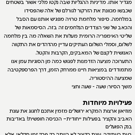
מגדיר אותו. מדיניות ההגליות שבה נקטו מלכי אשור בשטחים
שכבשו מכוונת את הזרקור לגורלם של אלה שהפסידו
במלחמה. סיפור מלחמת טרויה מפגיש אותנו עם הסבל
והכאב של שני הצדדים הנלחמים זה בזה. הסיסמאות של
שליטי האימפריה הרומית מעלות את השאלה מה בין מלחמה
לשלום, וסמלי השלום העתיקים עדיין מהדהדים את התקווה
האנושית לקצם של המאבקים, הקרבות והקטל.
התערוכה מציעה הזדמנות לפגוש כמה מן הסוגיות עמן אנו
מתמודדים במציאות חיינו ממרחק הזמן, דרך הפרספקטיבה
שמציעה ההיסטוריה.
משך הסיור: שעה - שעה וחצי
פעילויות מיוחדות
מוזיאון ארצות המקרא ירושלים מזמין אתכם לחגוג את עונת
האביב והקציר בפעילות ייחודית– הכניסה חופשית! באדיבות
בנק הפועלים
בעת העתיקה, עונת הקציר לא הייתה רק פרק זמן חקלאי, אלא