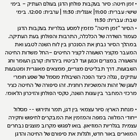
• זמן חיטה: סיור בעקבות פולחן הדגן בעולם העתיק – בימי
שישי: עברית: 11:00| אנגלית: 11:30 | ערבית: 12:00. בימי
שבת: עברית: 11:30
• הסיור "זמן חיטה" מזמין למסע בגלריות בעקבות הדגן
כעמוד השדרה של הכלכלה, התרבות והפולחן בעת העתיקה.
במהלך הסיור נבחן את הסנכרון בין לוח השנה לטבע ואת
המעבר מקציר השעורה לקציר החיטים –החל משדות החיטה
והשעורה במצרים וכנען ועד לביטויו ביהדות: קורבן העומר וחג
השבועות. דרך תבליטים מצריים, ממצאים מאוגרית ומטבעות
עתיקים , נגלה כיצד הפכה השיבולת מסמל של שפע חומרי
לעוגן של זהות והמשכיות רוחנית. זהו סיפורה של החיטה כציר
מרכזי המחבר בין עונות השנה, טקסי הפולחן והזיכרון הלאומי.
• מנחת הארץ: סיור עצמאי בין דגן, תמר ותירוש -- מסלול
ייחודי המלווה במפה והמזמין את המבקרים לחיפוש וחקירה
עצמית בגלריות המוזיאון. בואו לפגוש מקרוב מוצגים נבחרים
המוארים באור חדש, ולגלות את סיפורם של החיטה והדגן