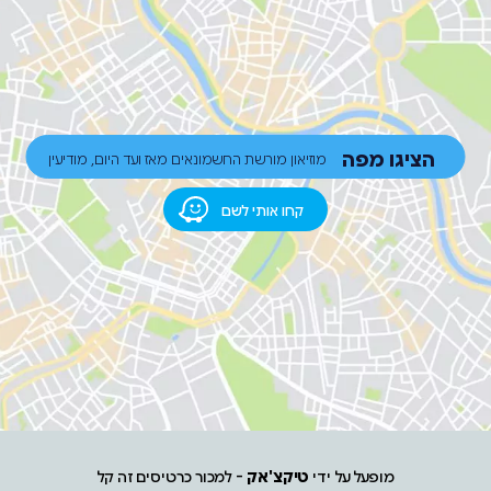
הציגו מפה
מוזיאון מורשת החשמונאים מאז ועד היום, מודיעין
קחו אותי לשם
מופעל על ידי
טיקצ'אק
- למכור כרטיסים זה קל