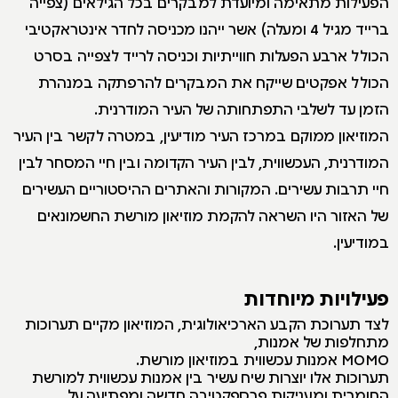
הפעילות מתאימה ומיועדת למבקרים בכל הגילאים (צפייה
ברייד מגיל 4 ומעלה) אשר ייהנו מכניסה לחדר אינטראקטיבי
הכולל ארבע הפעלות חווייתיות וכניסה לרייד לצפייה בסרט
הכולל אפקטים שייקח את המבקרים להרפתקה במנהרת
הזמן עד לשלבי התפתחותה של העיר המודרנית.
המוזיאון ממוקם במרכז העיר מודיעין, במטרה לקשר בין העיר
המודרנית, העכשווית, לבין העיר הקדומה ובין חיי המסחר לבין
חיי תרבות עשירים. המקורות והאתרים ההיסטוריים העשירים
של האזור היו השראה להקמת מוזיאון מורשת החשמונאים
במודיעין.
פעילויות מיוחדות
לצד תערוכת הקבע הארכיאולוגית, המוזיאון מקיים תערוכות
מתחלפות של אמנות,
MOMO אמנות עכשווית במוזיאון מורשת.
תערוכות אלו יוצרות שיח עשיר בין אמנות עכשווית למורשת
החומרית ומעניקות פרספקטיבה חדשה ומפתיעה על