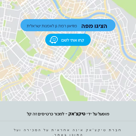
הציגו מפה
מוזיאון רמת גן לאמנות ישראלית
קחו אותי לשם
מופעל על ידי
טיקצ'אק
- למכור כרטיסים זה קל
חברת טיקצ'אק אינה אחראית על המכירה ועל
התוכן באתר.