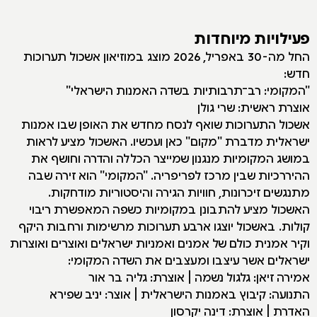
פעילויות מיוחדות
החל מה-30 באפריל, 2026 מוצג במוזיאון אשכול תערוכות
חדש:
"המקומי: רב־תרבותיות בשדה האמנות הישראלי"
אוצרת ראשית: שרי גולן
אשכול התערוכות שואף לנסח מחדש את האופן שבו אמנות
ישראלית מדברת "מקום" כאן ועכשיו. האשכול מציע לראות
במושג המקומיות מנגנון שמייצר הכללה והדרה וחושף את
ההיררכיות שבין מרכז לפריפריה. "המקומי" הוא זירה שבה
מתנגשים זיכרונות, חוויות הגירה והיסטוריות מודחקות.
האשכול מציע להתבונן במקומיות כשפה המאפשרת ריבוי
קולות. באשכול יוצגו ארבע תערוכות מרשימות ורחבות היקף
וקיר אמנית כולם של אמנים ואמניות ישראלים ואוצרים ואוצרות
ישראלים אשר עיצבו ומעצבים את השדה המקומי:
אמירה זיאן: גלגול נשמה | אוצרת: גליה בר אור
התנועה: קיבוץ באמנות הישראלית | אוצר: יניב שפירא
האדרת | אוצרת: דינה יקרסון