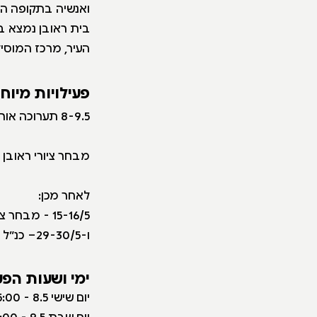
ואנשיה בתקופה המ
בית ראובן נמצא בל
העיר, מרכז המוסיק
פעילויות מיוח
8-9.5 תערוכה אורחת: מנשה קדישמן: כלבים ועוד חיות - (יום אחרון לתצוגה: שבת 9.5)
מבחר ציורי ראובן
לאחר מכן:
15-16/5 - מבחר ציורי ראובן מאוסף המוזיאון
ו-29-30/5– כנ״ל
ימי ושעות הפע
יום שישי 8.5 - 10:00-15:00
יום שבת 9.5 - 11:00-14:00