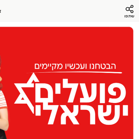
א
שתפו