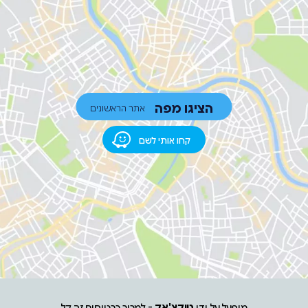
הציגו מפה
אתר הראשונים
קחו אותי לשם
מופעל על ידי
טיקצ'אק
- למכור כרטיסים זה קל