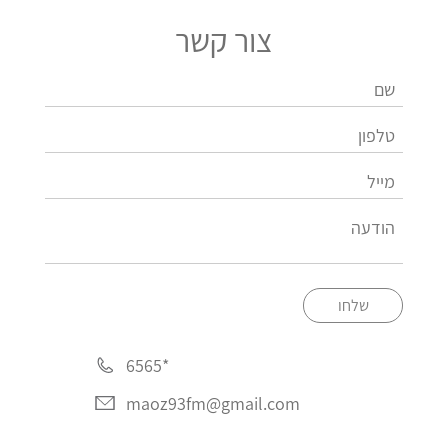
צור קשר
שלחו
*6565
maoz93fm@gmail.com