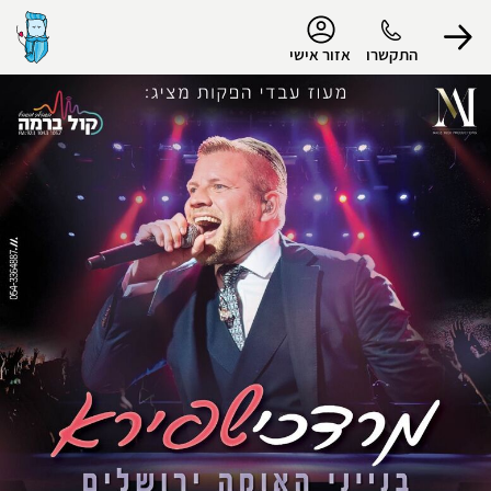
נגישות
התקשרו
אזור אישי
הפרופיל שלי
התנתק