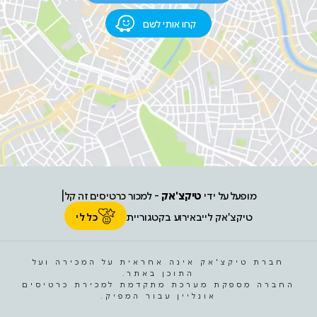
קחו אותי לשם
מופעל על ידי
טיקצ'אק
- למכור כרטיסים זה קל
|
טיקצ'אק לייב
אירוע בקטגוריית
כללי
חברת טיקצ'אק אינה אחראית על המכירה ועל
התוכן באתר.
החברה מספקת מערכת מתקדמת למכירת כרטיסים
אונליין עבור המפיק.