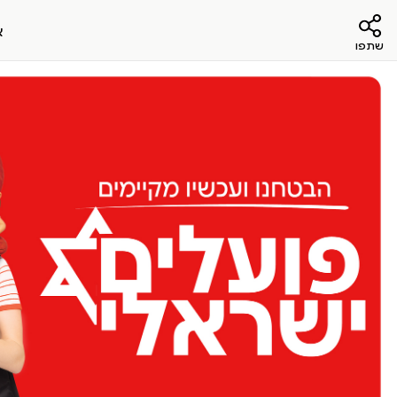
א
שתפו