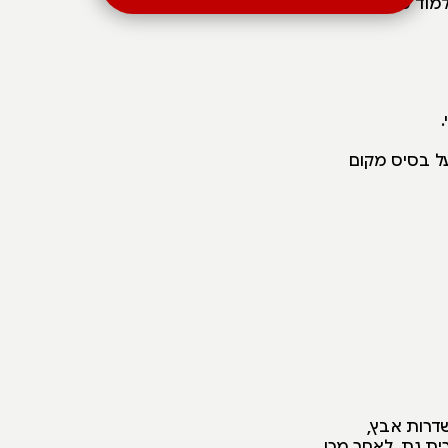
למוד ממנה
על בסיס מקום
לשדרות אבץ,
ו"פ לכיש. מכביש 6 יורדים לכיוון קרית גת, לאחר מכן