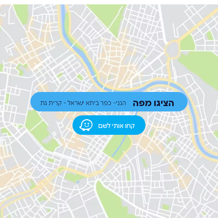
הציגו מפה
הנני- כפר ביתא ישראל - קרית גת
קחו אותי לשם