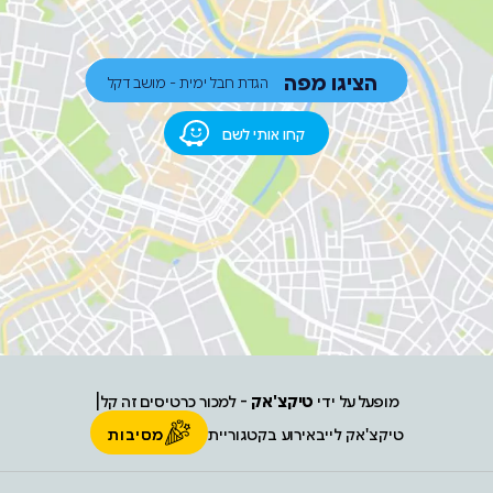
הציגו מפה
הגדת חבל ימית - מושב דקל
קחו אותי לשם
מופעל על ידי
טיקצ'אק
- למכור כרטיסים זה קל
|
טיקצ'אק לייב
אירוע בקטגוריית
מסיבות