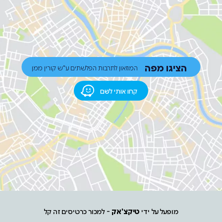
הציגו מפה
המוזאון לתרבות הפלשתים ע"ש קורין ממן
קחו אותי לשם
מופעל על ידי
טיקצ'אק
- למכור כרטיסים זה קל