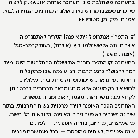
בתערוכה משתלבת מיני-תערוכה אורחת KADIM: קולקציה
של כדים שעוצבו מחדש כארכיאולוגיה מודרנית, העתידה לבוא.
אמנית: מיקי מן, סטודיו FE
'קו התפר'- אנתרופולוגית אופנה| הגלריה לאתנוגרפיה
אוצרות: נגה אליאש זלמנוביץ׳ (אוצרת); רעות קרמר-סגל
(אוצרת משנה)
התערוכה ׳קו התפר׳ בוחנת את שאלת ההתלבטות היומיומית
״מה ללבוש?״ כרגע תרבותי רב-עוצמה שבו מתקבלות
החלטות על נראות, שייכות ועל תקשורת בלתי מילולית.
לבוש אינו רק מעטה אלא מבע ומראה תרבותית דרכה ניתן
לקרוא מבנים של זהות, מעמד, לאום ומגדר. בעשורים
האחרונים הפכה האופנה לזירה מרכזית בשיח התרבותי. בתוך
שיח זה נשכחים לא פעם גיבורי האופנה: הלובשים והלובשות.
מי שמייצרים, מדי יום, בחירה אופנתית — לעיתים
אינטואיטיבית, לעיתים מהוססת — בכל פעם שהם ניצבים