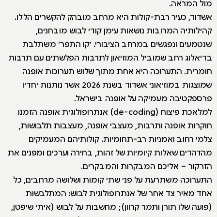
מול המראה.
אשדוד, כעיר רבת-קולות היא מרחב מובהק להקשרים הללו.
קהילותיה המרובות נושאות עימן קודי לבוש מובחנים,
שנטמעים ונפגשים במרחב הציבורי. ׳קו התפר׳ משתלבת
בדיאלוג רחב שמוביל המוזיאון לתרבות הפלשתים עם תרבות
חומרית. התערוכה היא אחת מתוך שלוש תערוכות אופנה
שמוצגות במוזיאוני אשדוד בשנת 2026 אשר נותנות יחדיו
פרספקטיבה מעמיקה על אופנה בישראל.
למלאכת פיצוח (de-coding) אנתרופולוגית אופנה הזמנו
חוקרות אופנה ותרבות, מעצבי אופנה, מעצבות תלבושות,
צלמי רחוב ואמניות רב-תחומיות. קולותיהם המעמיקים
מהדהדים שאלות קיומיות של זהות, בחירה וערכים ומפנים את
הזרקור – אליכם המבקרות והמבקרים.
התערוכה משתרעת על פני שתי קומות ושלושה מרחבים, כל
אחד מאיר צד אחר של אנתרופולוגית לבוש: המתלבשות
(פועה שלו תורן ותמר קרוון); מחשבות על לבוש (איתי שיפטן,