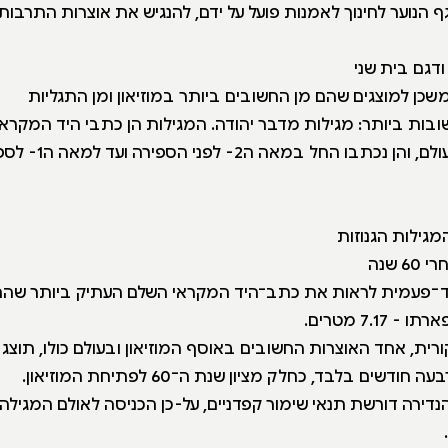
ף הנוער לחינוך לאמנות פועל על ידם, להנגיש את אוצרות התרבות
דגם בית שני
כן למוצגים שהם מן החשובים ביותר במוזיאון ומן התגליות
ובות ביותר: מגילות מדבר יהודה. המגילות הן כתבי היד המקראי
 החל במאה ה2- לפני הספירה ועד למאה ה1- לספירה.
מגילות הגנוזות
 שנה
חד־פעמית לראות את כתב־היד המקראי השלם העתיק ביותר שה
7.1 מטרים.
רית, אחד האוצרות החשובים באוסף המוזיאון ובעולם כולו, תוצג
ים בלבד, כחלק מציון שנת ה־60 לפתיחת המוזיאון.
נדירה דורשת תנאי שימור קפדניים, על-כן הכניסה לאולם המגיל