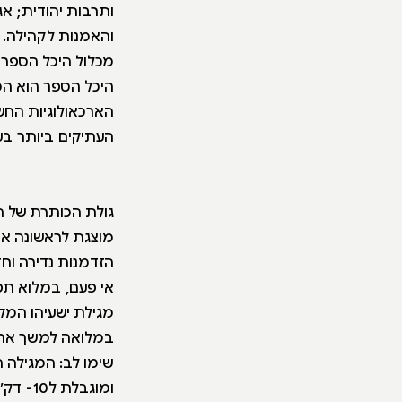
ותרבות יהודית; אג
והאמנות לקהילה.
מכלול היכל הספר ו
היכל הספר הוא המש
הארכאולוגיות החש
העתיקים ביותר בעולם, והן נכתבו
גולת הכותרת של ה
מוצגת לראשונה אחרי 60
הזדמנות נדירה ו
אי פעם, במלוא תפארתו - 7
מגילת ישעיהו המקו
במלואה למשך ארבעה חודש
שימו לב: המגילה ה
ומוגבלת ל10- דק׳.