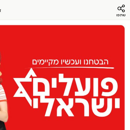
א
שתפו