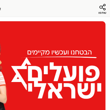
א
שתפו