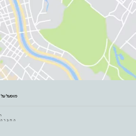
מופעל על 
ח
החברה 