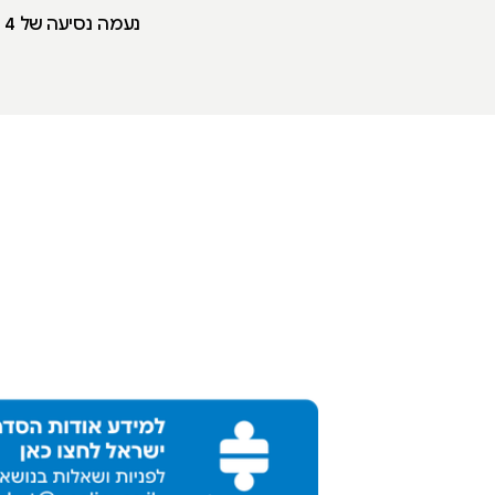
נעמה נסיעה של 4 קילומטר בשביל עפר מסודר מתאים לפרייבט