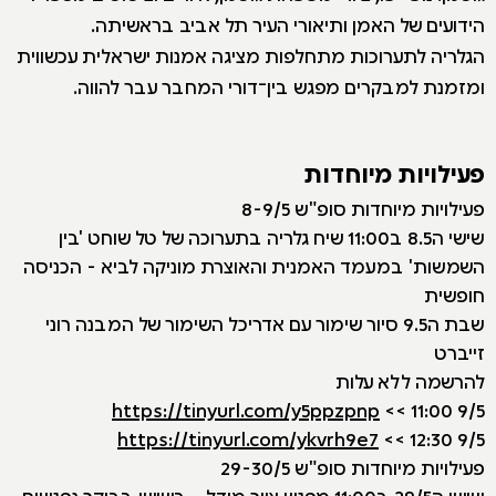
הידועים של האמן ותיאורי העיר תל אביב בראשיתה.
הגלריה לתערוכות מתחלפות מציגה אמנות ישראלית עכשווית
ומזמנת למבקרים מפגש בין־דורי המחבר עבר להווה.
פעילויות מיוחדות
פעילויות מיוחדות סופ"ש 8-9/5
שישי ה8.5 ב11:00 שיח גלריה בתערוכה של טל שוחט 'בין
השמשות' במעמד האמנית והאוצרת מוניקה לביא - הכניסה
חופשית
שבת ה9.5 סיור שימור עם אדריכל השימור של המבנה רוני
זייברט
להרשמה ללא עלות
https://tinyurl.com/y5ppzpnp
9/5 11:00 >>
https://tinyurl.com/ykvrh9e7
9/5 12:30 >>
פעילויות מיוחדות סופ"ש 29-30/5
שישי ה29/5 ב11:00 מפגש ציור מודל - בשישי בבוקר נפגשים