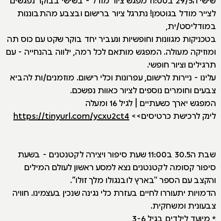
לצייר מודל בגוטמן! נתרגל ציור ברישום ובצבע מהתבוננות
במודליסט/ית,
בטכניקות מגוונות וחופשיות ונעביר יחד בוקר שקט עם כוס תה
ומוזיקה מעולה. המפגש מותאם לכל רמה, ילווה בהנחייה - עם
תרגילים וציור חופשי.
עלינו - ניירות לרישום, עפרונות וכלי רישום. מוזמנים/ות להביא
צבעים וחומרים נוספים לציור כאוות נפשכם.
המפגש יארך כשעתיים | לגיל 16 ומעלה
לינק לרכישת כרטיסים>>
https://tinyurl.com/ycxu2ct4
שבת ה30.5 ב11:00 שעת סיפור ויצירה לקטנטנים - בשעת
סיפור קסומה לקטנטנים נצא למסע ראשון לעולם המילים
והקצב עם הספר "בארץ לובנגולו מלך זולו”.
הדמויות יתעוררו לחיים בעזרת כלי נגינה שנכין בעצמינו. חוויה
צבעונית ומשחקית.
* מיועד לילדים בגיל 3-6