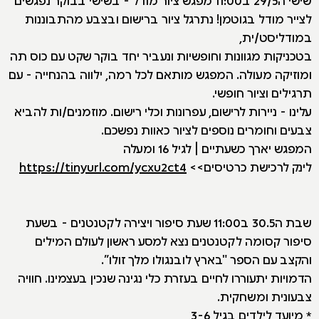
לצייר מודל בגוטמן! נתרגל ציור ברישום ובצבע מהתבוננות
במודליסט/ית,
בטכניקות מגוונות וחופשיות ונעביר יחד בוקר שקט עם כוס תה
ומוזיקה מעולה. המפגש מותאם לכל רמה, ילווה בהנחייה - עם
תרגילים וציור חופשי.
עלינו - ניירות לרישום, עפרונות וכלי רישום. מוזמנים/ות להביא
צבעים וחומרים נוספים לציור כאוות נפשכם.
המפגש יארך כשעתיים | לגיל 16 ומעלה
לינק לרכישת כרטיסים>>
https://tinyurl.com/ycxu2ct4
שבת ה30.5 ב11:00 שעת סיפור ויצירה לקטנטנים - בשעת
סיפור קסומה לקטנטנים נצא למסע ראשון לעולם המילים
והקצב עם הספר "בארץ לובנגולו מלך זולו”.
הדמויות יתעוררו לחיים בעזרת כלי נגינה שנכין בעצמינו. חוויה
צבעונית ומשחקית.
* מיועד לילדים בגיל 3-6