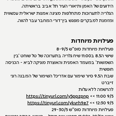
הידועים של האמן ותיאורי העיר תל אביב בראשיתה.
הגלריה לתערוכות מתחלפות מציגה אמנות ישראלית עכשווית
ומזמנת למבקרים מפגש בין־דורי המחבר עבר להווה.
פעילויות מיוחדות
פעילויות מיוחדות סופ"ש 8-9/5
שישי ה8.5 ב11:00 שיח גלריה בתערוכה של טל שוחט 'בין
השמשות' במעמד האמנית והאוצרת מוניקה לביא - הכניסה
חופשית
שבת ה9.5 סיור שימור עם אדריכל השימור של המבנה רוני
זייברט
להרשמה ללא עלות
https://tinyurl.com/y5ppzpnp
9/5 11:00 >>
https://tinyurl.com/ykvrh9e7
9/5 12:30 >>
פעילויות מיוחדות סופ"ש 29-30/5
שישי ה29/5 ב11:00 מפגש ציור מודל - בשישי בבוקר נפגשים