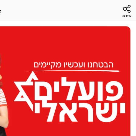
א
שתפו