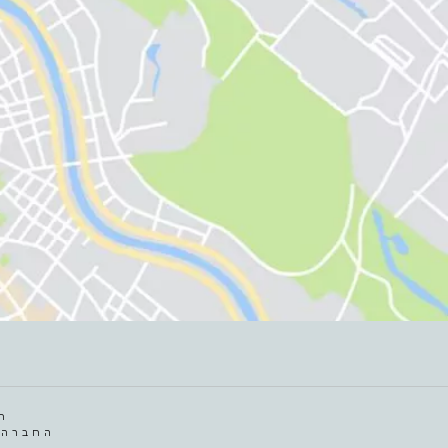
ח
החברה 