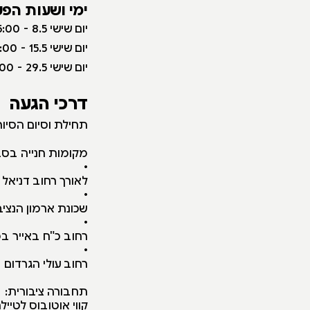
ימי ושעות הפע
י
ום שישי 8.5 - 9:00-15:00
יום שישי 15.5 - 9:00-15:00
יום שישי 29.5 - 9:00-15:00
דרכי הגעה
תחילת וסיום הסיור
מקומות חנייה בסב
•
לאורך רחוב דניאל 
•
שכונת ארמון הנצי
•
רחוב כ"ח באייר ב
•
רחוב עולי הגרדום – ב
תחבורה ציבורית:
קווי אוטובוס לטיילת האז: 78, 78א תחנת ירידה