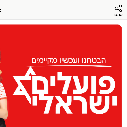
א
שתפו