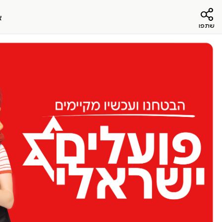
א
שתפו