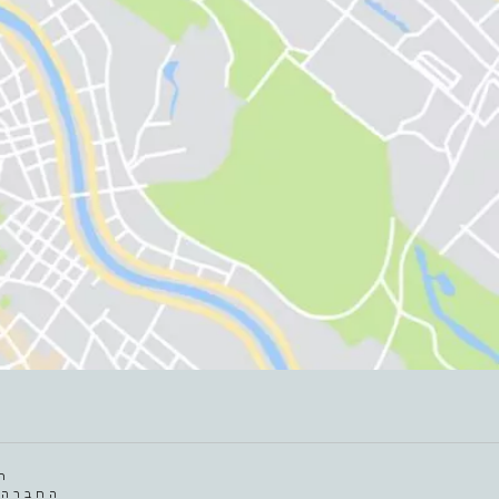
ח
החברה 