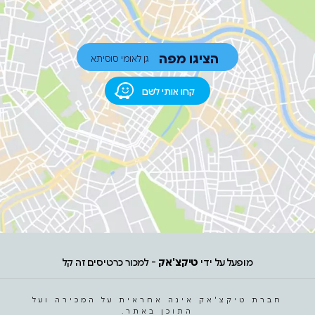
הציגו מפה
גן לאומי סוסיתא
קחו אותי לשם
מופעל על ידי
טיקצ'אק
- למכור כרטיסים זה קל
חברת טיקצ'אק אינה אחראית על המכירה ועל
התוכן באתר.