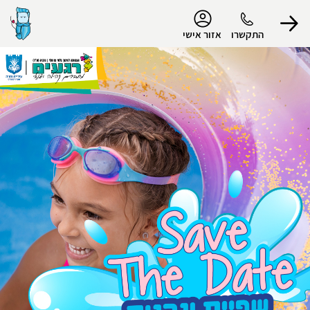
נגישות
התקשרו
אזור אישי
הפרופיל שלי
התנתק