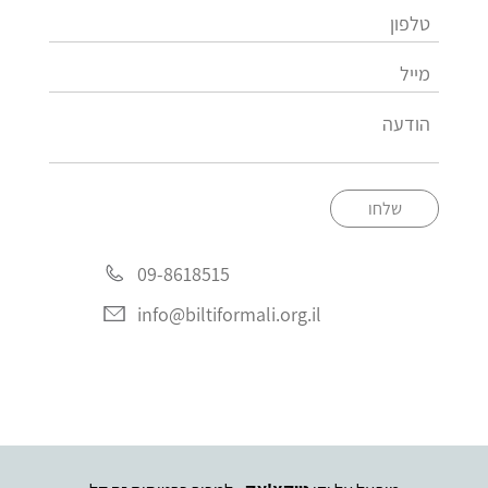
שלחו
09-8618515
info@biltiformali.org.il