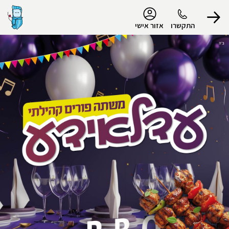
נגישות
התקשרו
אזור אישי
הפרופיל שלי
התנתק