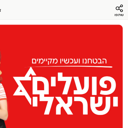
א
שתפו