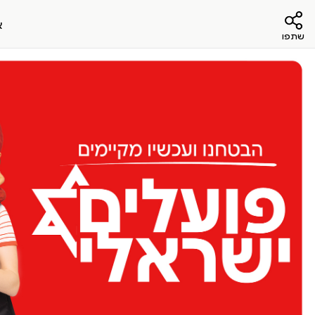
א
שתפו