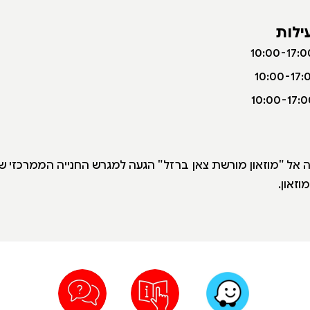
ילות
נה אל "מוזאון מורשת צאן ברזל" הגעה למגרש החנייה הממרכזי 
וזאון.