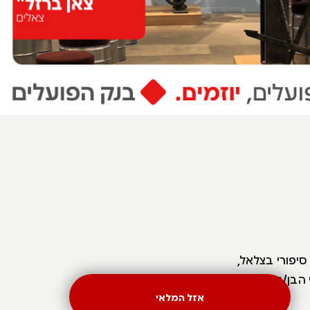
ות - סיפורי בצלאל,
 הבן/נכד של
אזל המלאי