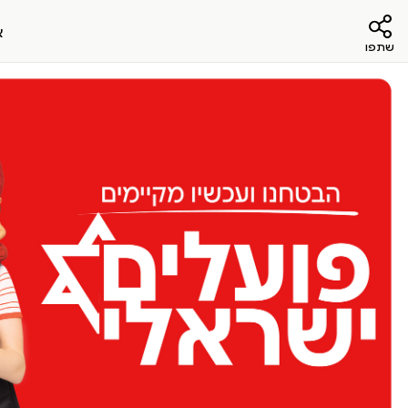
א
שתפו