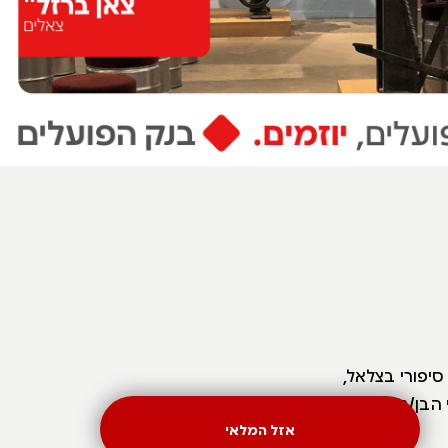
ות - סיפורי בצלאל,
 הבן/נכד של
אזל המלאי