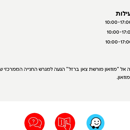
ילות
נה אל "מוזאון מורשת צאן ברזל" הגעה למגרש החנייה הממרכזי 
וזאון.