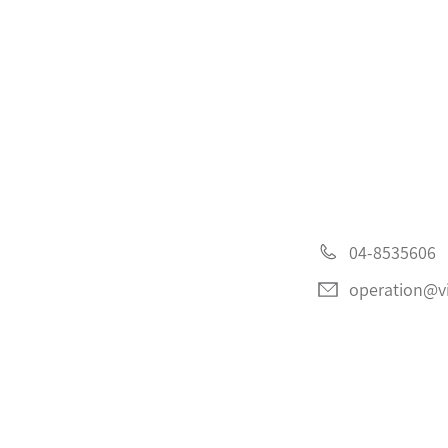
04-8535606
operation@vis