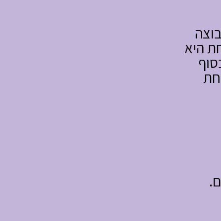
בוצה
ת היא
סוף
חת
.