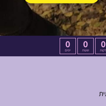
0
0
0
קות
שעות
ימים
ית