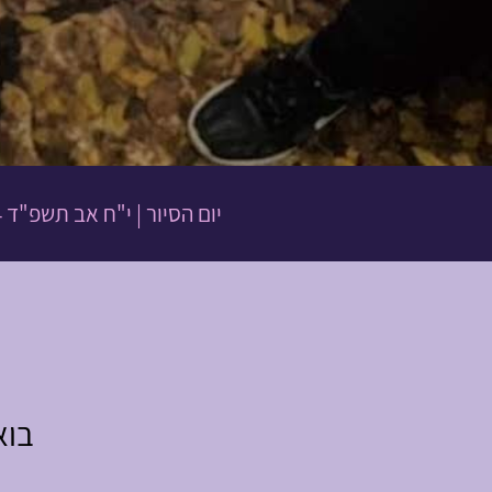
יום הסיור
|
י"ח אב תשפ"ד
4
בוא