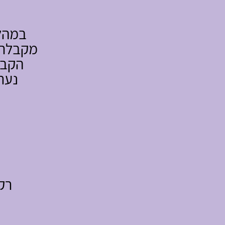
במהלך
מקבלת 
הקבו
נער
רק