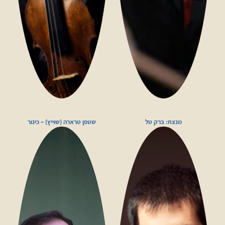
מנצח: ברק טל
שטפן טרארה (שוייץ) – כינור