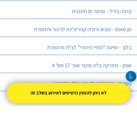
ברכה בדיל - סויטה ים תיכונית
סן סאנס - מבוא ורונדו קפריצ'יוזו לכינור ותזמורת
בלוך - סויטה "מחיי היהודי" לצ'לו ותזמורת
שופן - מזורקה בלה מינור אופ' 17 מס' 4
בטהובן - קונצ'רטו לכינור, צ'לו ופסנתר
לא ניתן להזמין כרטיסים לאירוע בשלב זה
קונצרט מס׳ 4 בחיפה