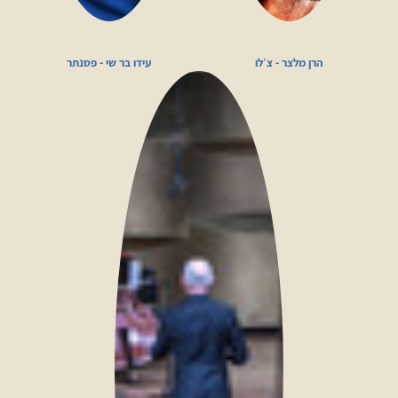
הרן מלצר - צ׳לו
עידו בר שי - פסנתר