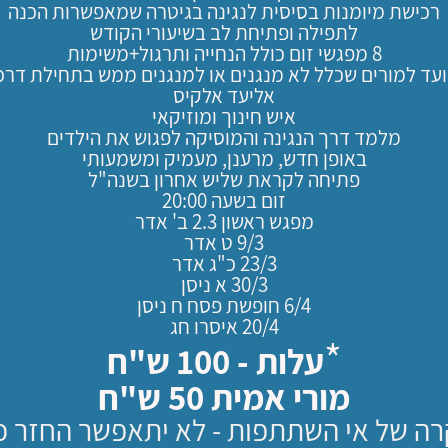
רכישת מיומנות בסיסית לנגינה בגיטרה שמאפשרות הכנה
לתפילה ופתיחת לב בשיעורי הקודש
8 מפגשי זום כולל הנחייה ותרגול+משימות
ועד למורים שכלל לא מנגנים או למנגנים ממש בתחילת דרכ
אליעד אלקיס
איש חינוך ומוזיקאי
מלמד דרך הנגינה והמוסיקה לפגוש את הילדים
באופן חדש, מרענן, מעמיק ומשמעותי
פתיחה לקראת שליש אחרון בשנה"ל
זום בשעה 20:00
מפגש ראשון 2.3 ב' אדר
9/3 ט אדר
23/3 כ"ג אדר
30/3 א ניסן
6/4 חופשת פסח ח ניסן
20/4 איסרו חג
*
עלות - 100 ש"ח
מורי אמית 50 ש"ח
ה של אי השתתפות -
לא יתאפשר החזר כ