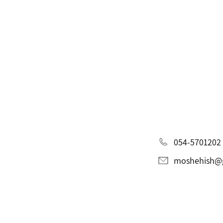
054-5701202
moshehish@