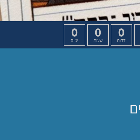
0
0
0
דקות
שעות
ימים
ם