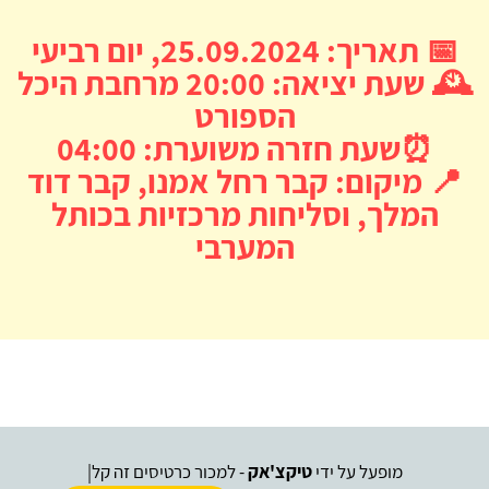
📅 תאריך: 25.09.2024, יום רביעי
🕰️ שעת יציאה: 20:00 מרחבת היכל
הספורט
⏰שעת חזרה משוערת: 04:00
📍 מיקום: קבר רחל אמנו, קבר דוד
המלך, וסליחות מרכזיות בכותל
המערבי
מופעל על ידי
טיקצ'אק
- למכור כרטיסים זה קל
|