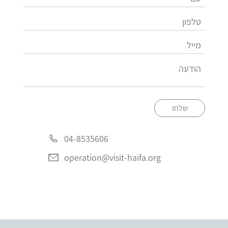
שלחו
04-8535606
operation@visit-haifa.org