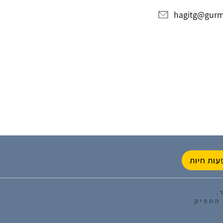
hagitg@gur
עות חיות
.
המפיק.
0
0
0
0