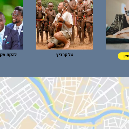
טל קרביץ
להקת אקפלה Him
יין