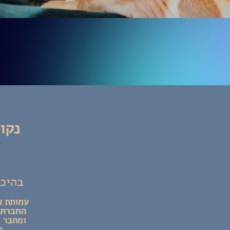
נקו
בהיכל
עמותת א
החברתי 
ת