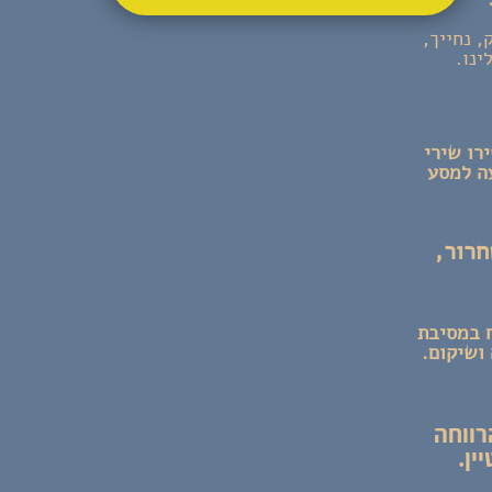
, נתחבק, נחייך,
ינו.
שירי
עה למסע
חרור,
ח במסיבת
רווחה
ין.