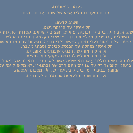
נשמח לראותכם.
מודות ומעריכות ליז אמא של שחר ואחותו חגית
חשוב לדעת:
חל איסור על הכנסת נשק.
ק, אלכוהול, בקבוקי זכוכית ופחיות, חפצים קשיחים, קסדות, סוללות ל
חשמליים, רחפנים, מצלמות וידאו ומכשירי הקלטה אסורים בהחלט.
איסור על הכנסת בעלי חיים, למעט כלבי נחייה ונגישות עם הצגת אישו
חל איסור מוחלט על הכנסת סכינים וסכיני מטבח.
חל איסור מוחלט להכניס אופנועים ואופניים.
חל איסור מוחלט להכנסת זיקוקים או נפצים.
עלות הכרטיס כוללת 5 ₪ דמי טיפול אשר לא יוחזרו במקרה של ביטול.
תנאי ביטול: ביטול יתאפשר רק עד 
המופע, בניכוי דמי ביטול בשיעור של 5% מסכום העסקה.
העמותה שומרת לעצמה את הזכות לשינויים.