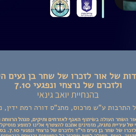
דות של אור לזכרו של שחר בן נעים הי
ולזכרם של נרצחי ונפגעי 7.10
בהנחיית יואב גינאי
 התרבות ע"ש מרכוס, מתנ"ס דורה רמת ידין, נ
ור השחר העולה בשיתוף
האגף לאזרחים ותיקים, מנהל הרווחה ו
של עיריית נתניה,
מזמינים אתכם להצטרף אלינו למופע מוסיקל
ומחבר לזכרו של שחר בן נעים
קווה, רעות, תפילה למען שחרור כל החטופים והנצחת הנרצחים.