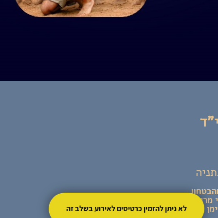
"ד
תניה
הבטחון
י מרגש
 הי"ד ולזכרם של נרצחי ונפגעי 7.10. בסימן של
לא ניתן להזמין כרטיסים לאירוע בשלב זה