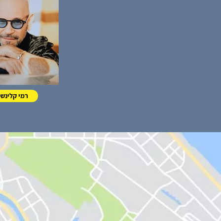
רמי קלינשט