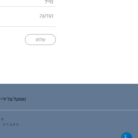
שלחו
מופעל על ידי
ט
חב
החברה מ
היכל התרבות ע"ש מרכוס, מתנ"ס דורה רמת