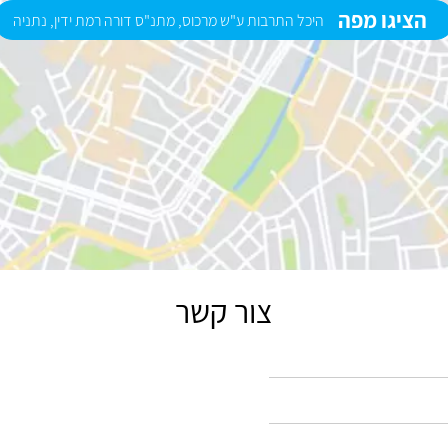
הציגו מפה
היכל התרבות ע"ש מרכוס, מתנ"ס דורה רמת ידין, נתניה
צור קשר