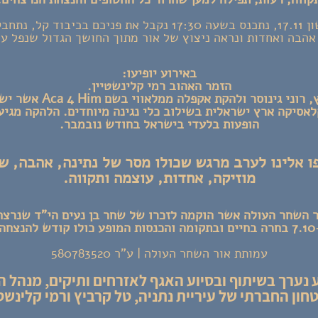
ביום ראשון 17.11, נתכנס בשעה 17:30 נקבל את פניכם בכיבוד קל
אהבה ואחדות ונראה ניצוץ של אור מתוך החושך הגדול שנפל על
באירוע יופיעו:
הזמר האהוב רמי קלינשטיין.
ני גינוסר ולהקת אקפלה ממלאווי בשם Aca 4 Him אשר ישירו
לאסיקה ארץ ישראלית בשילוב כלי נגינה מיוחדים. הלהקה מגי
הופעות בלעדי בישראל בחודש נובמבר.
 אלינו לערב מרגש שכולו מסר של נתינה, אהבה, ש
מוזיקה, אחדות, עוצמה ותקווה.
 השחר העולה אשר הוקמה לזכרו של שחר בן נעים הי"ד שנרצ
קום.
עמותת אור השחר העולה | ע"ר 580783520
 נערך בשיתוף ובסיוע האגף לאזרחים ותיקים, מנהל ה
חון החברתי של עיריית נתניה, טל קרביץ ורמי קלינשטי