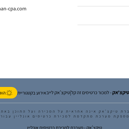
man-cpa.com
יקצ'אק
- למכור כרטיסים זה קל
טיקצ'אק לייב
|
אירוע בקטגוריית
הופ
רת טיקצ'אק אינה אחראית על המכירה ועל התוכן באתר
ספקת מערכת מתקדמת למכירת כרטיסים אונליין עבור 
 ידין, נתניה
|
17.11.2024 | שעת התחלה 17:30
טיקצ'אק - מערכת למכירת כרטיסים אונליין