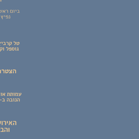
נפיץ 
טל קרביץ, רו
גוספל וק
הצטרפו
עמותת אור
הנובה ב-7.10 בחרה בחיים ובתקומה והכנסות המופע כולו קודש להנצחה ושי
האירוע
והבט