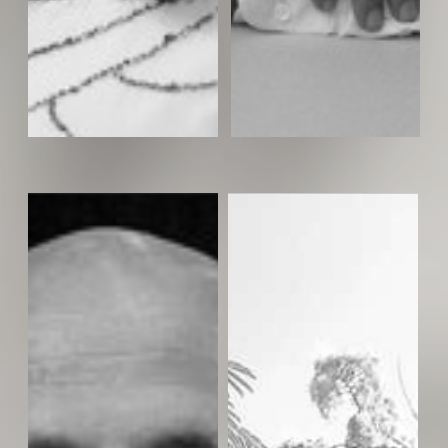
בני מזוז- ניהול לוגיסטי, מנכ״ל
תהילה קדרון- ניהול והפקה
אספקלריא