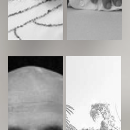
בני מזוז- ניהול לוגיסטי, מנכ״ל
תהילה קדרון- ניהול והפקה
אספקלריא