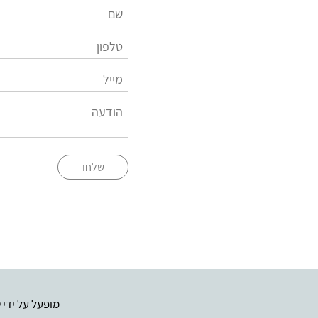
שלחו
מופעל על ידי
ט