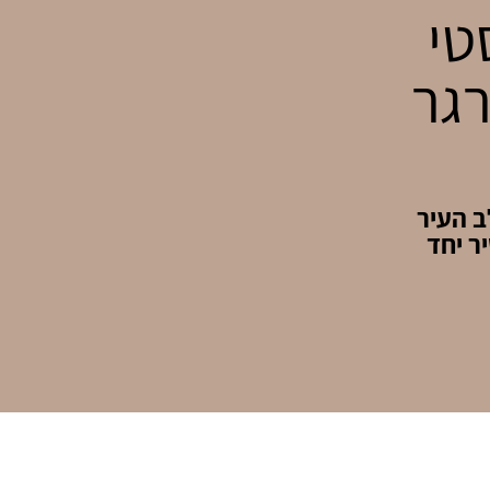
טי
רגר
ב העיר
יר יחד