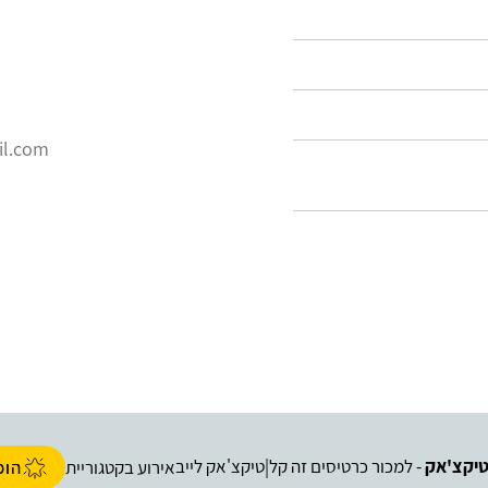
il.com
יקצ'אק
- למכור כרטיסים זה קל
טיקצ'אק לייב
|
אירוע בקטגוריית
הופ