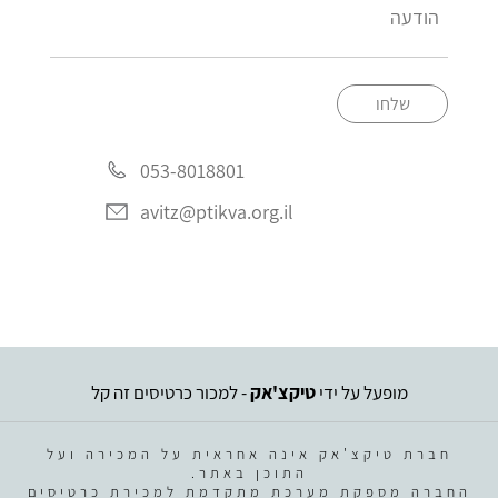
שלחו
053-8018801
avitz@ptikva.org.il
מופעל על ידי
טיקצ'אק
- למכור כרטיסים זה קל
חברת טיקצ'אק אינה אחראית על המכירה ועל
התוכן באתר.
החברה מספקת מערכת מתקדמת למכירת כרטיסים