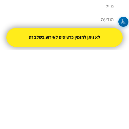
לא ניתן להזמין כרטיסים לאירוע בשלב זה
שלחו
03-9146623
izikr@ptikva.org.il
מופעל על ידי
טיקצ'אק
- למכור כרטיסים זה קל
|
טיקצ'אק לייב
אירוע בקטגוריית
סטנדאפ