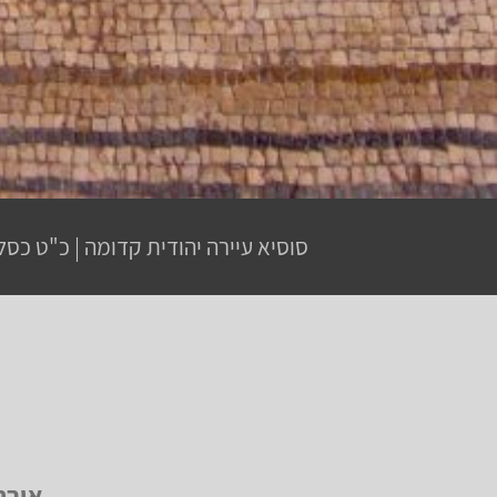
סוסיא עיירה יהודית קדומה
|
כ"ט כסל