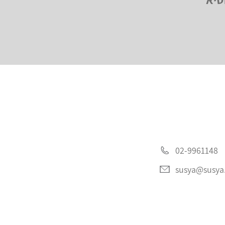
02-9961148
susya@susya