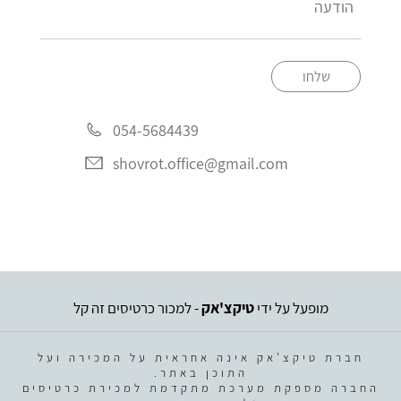
שלחו
054-5684439
shovrot.office@gmail.com
מופעל על ידי
טיקצ'אק
- למכור כרטיסים זה קל
חברת טיקצ'אק אינה אחראית על המכירה ועל
התוכן באתר.
החברה מספקת מערכת מתקדמת למכירת כרטיסים