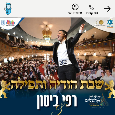
נגישות
התקשרו
אזור אישי
הפרופיל שלי
התנתק