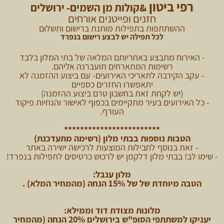
רפי ביטון
&קולות מן השמים- ירושלים
חזנים ופייטנים אורחים
ההשתתפות בתפילות מותנת ברישום ותשלום
לכל תפילה יש לבצע רישום בנפרד
- האירוח מתבצע באחריותם המלאה של בתי המלון בלבד
רשימות המתארחים תועברנה אליהם.
- עקב הקירבה לתאריכי האירועים- עם ביצוע ההזמנה לא
יתאפשרו החזרים כספיים
(יש לקחת זאת בחשבון טרם ביצוע ההזמנה)
- כל האירועים בעיר מתקיימים בכפוף לאישור והנחיות פיקוד
העורף.
************************
הטבות נוספות בבתי מלון (רשימה מתעדכנת)
- זאת בנוסף לחבילות המוצעות לרכישה ישירה באתר
- שימו לב! בבתי מלון דלקמן יש לרכוש כרטיסים לתפילות בנפרד!
מלון ענבל:
הטבה מיוחדת של של 15% הנחה
(מהמחיר המלא)
.
מלונות מצודת דוד וממילא:
יעניקו למשתתפי הסופ"ש בירושלים 20% הנחה (מהמחיר