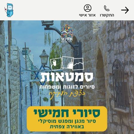
נגישות
התקשרו
אזור אישי
הפרופיל שלי
התנתק