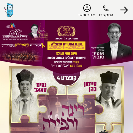
נגישות
התקשרו
אזור אישי
הפרופיל שלי
התנתק