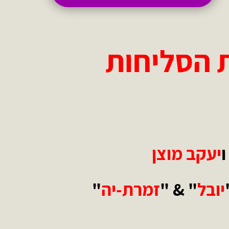
ת הסליחות
ו
יעקב מוצן
יובל
" & "
זמרת-יה
"