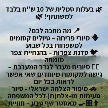
🌿 בעלות סמלית של 10 ש"ח בלבד
למשתתף! 🌿
📍 מה מחכה לכם?
🪻 סיורי פריחה – טיולים קסומים
למשפחות
בכל שבוע
🐦 סדנת צפרות – בהנחיית צפר
מומחה
🚶‍♂️ סיורים מעבר לגדר המערכת –
גישה למקומות מיוחדים שאי אפשר
לראות בכל יום
🚗 סיפור הצלחה ישראלי - סיור
טעימות מו-צלח(ת) לכל
המשפחה
👨🏼‍🍳 מאסטר שף טבע – חוויית