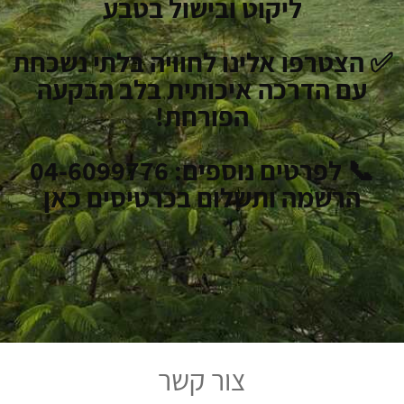
ליקוט ובישול בטבע
✅ הצטרפו אלינו לחוויה בלתי נשכחת
עם הדרכה איכותית בלב הבקעה
הפורחת!
📞 לפרטים נוספים: 04-6099776
הרשמה ותשלום בכרטיסים כאן
צור קשר