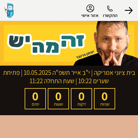
נגישות
התקשרו
אזור אישי
הפרופיל שלי
התנתק
בית ציוני אמריקה
|
י"ב אייר תשפ"ה
10.05.2025 | פתיחת
שערים 10:22 | שעת התחלה 11:22
0
0
0
0
שניות
דקות
שעות
ימים