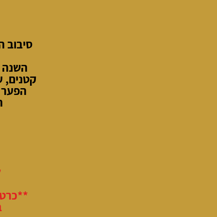
סיבוב ה
השנה י
קטנים, ע
הפער ב
ה
ל
**כרטי
ב