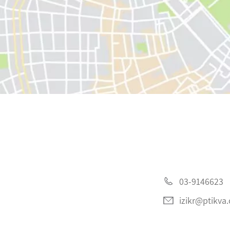
03-9146623
izikr@ptikva.o