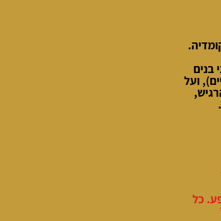
ומדיה.
 בנים
ם), ועל
רגיש,
ע. כל