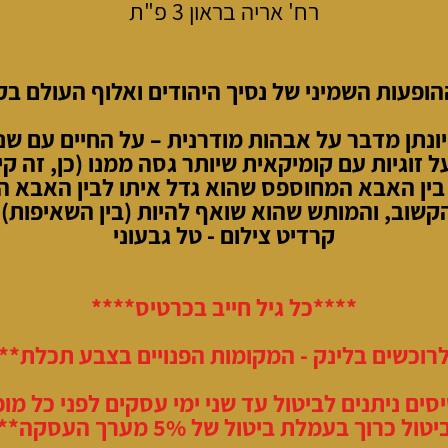
רח' אריה בראון 3 פ"ת
הופעות השמיני של נסיך היהודים ואלוף העולם בק
ונתן מדבר על אבהות מודרנית – על החיים עם שני
ל זוגיות עם קומיקאית שיותר גסה ממנו (כן, זה קיי
ין האבא המחוספס שהוא גדל איתו לבין האבא ה
קשוב, והמותש שהוא שואף להיות (בין השאיפות).
קרדיט צילום - טל גבעוני
****כל גיל חייב בכרטיס****
רוכשים בלינק - המקומות הפנויים בצבע תכלת**
סים ניתנים לביטול עד שני ימי עסקים לפני כל מופ
יטול כרוך בעמלת ביטול של 5% מערך העסקה**