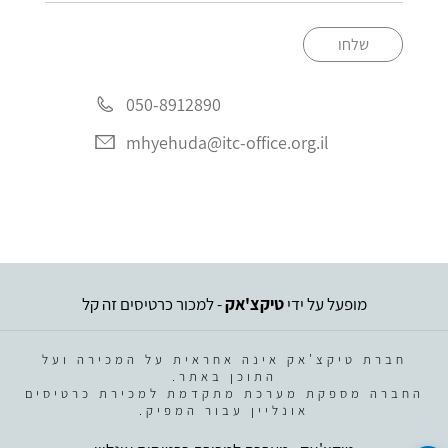
שלחו
050-8912890
mhyehuda@itc-office.org.il
מופעל על ידי
טיקצ'אק
- למכור כרטיסים זה קל
חברת טיקצ'אק אינה אחראית על המכירה ועל
התוכן באתר.
החברה מספקת מערכת מתקדמת למכירת כרטיסים
אונליין עבור המפיק.