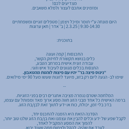
מצדיעים לכם!
ומזמינים אתכם לעצור ולמלא משאבים.
היום מונחה ע”י תומר ומיכל ויצמן | מטפלים זוגיים ומשפחתיים
9:30-14:30 | 2.3.25 | ב' אדר | חאן ערוגות
בתוכנית:
התכנסות | קפה ועוגה
כלים בנושא תקשורת לחיזוק הקשר,
עבודה זוגית אישית במרחב הטבע,
התנסות בכלים מגוונים לעיבוד איש וזוגי.
“נינוס פיצה בר” יהיו עם פיצות לוהטת מהטאבון.
שימו לב- הגעה ליום רק בזוג, מיועד לזוגות שעשו מעל 90 ימי מילואים.
--
המלחמה שטרם נגמרה מציבה אתגרים רבים בפני הזוגיות.
ברמה האישית כל אחד מבני הזוג חווה מסע ארוך מאד ומפותל עם עצמו,
בדכ בלי זמן, יכולת, כוח או ידע לתווך זאת לבן/בת הזוג.
הסדנה הזאת היא הזמנה להתכנס יחד,
לקבל שפע של ידע וכלים להבין את עצמנו ואת בן/בת הזוג שלנו טוב יותר,
להפוך את המסע המקביל לאחד,
לעבד את שהיה, להקל ולצמוח ממה שעוד יבוא.