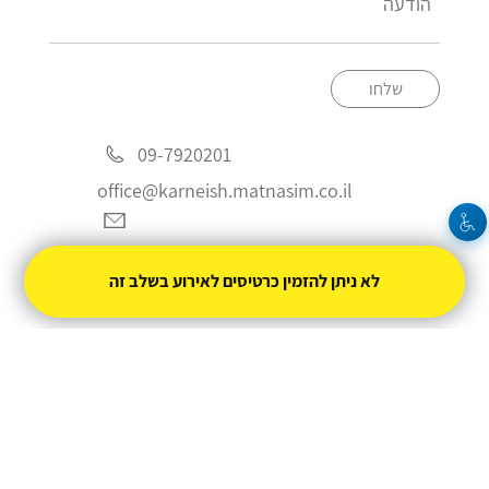
שלחו
09-7920201
office@karneish.matnasim.co.il
לא ניתן להזמין כרטיסים לאירוע בשלב זה
מופעל על ידי
טיקצ'אק
- למכור כרטיסים זה קל
|
טיקצ'אק לייב
אירוע בקטגוריית
הופעות חיות