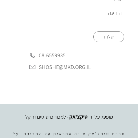
שלחו
08-6559935
SHOSHE@MKD.ORG.IL
מופעל על ידי
טיקצ'אק
- למכור כרטיסים זה קל
חברת טיקצ'אק אינה אחראית על המכירה ועל