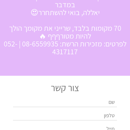
במדבר
יאללה, בואי להשתחרר😍
70 מקומות בלבד, שרייני את מקומך הולך
להיות מטורףףף 🔥
לפרטים: מזכירות הרשת: 08-6559935 | 052-
4317117
צור קשר