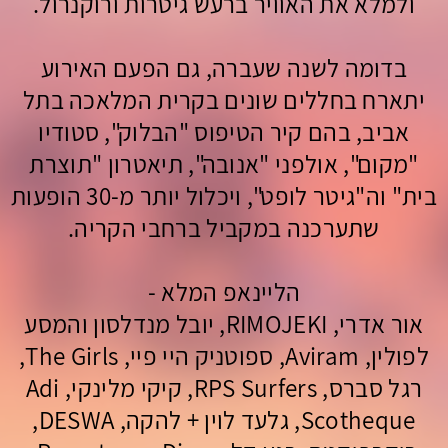
ולמלא את האוויר ברעש גיטרות ורוקנרול.
בדומה לשנה שעברה, גם הפעם האי
רוע
יתארח בחללים שונים בקרית המלאכה בתל
אביב, בהם קיר הטיפוס "הבלוק", סטודיו
"מקום", אולפ
ני "אנובה", תיאטרון "תוצרת
בית" וה"גיטר לופט", ויכלול יותר מ-30 הופעות
שתערכנה במקביל ברחבי הקריה.
הליינאפ המלא -
אור אדרי, RIMOJEKI, יובל מנדלסון והמסע
לפולין, Aviram, ספוטניק היי פיי, The Girls,
רגל סברס, RPS Surfers, קיקי מלינקי, Adi
Scotheque, גלעד לוין + להקה, DESWA,